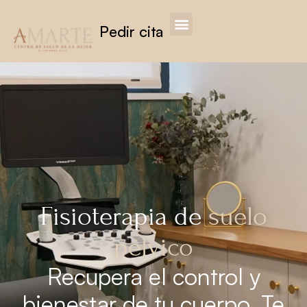
Pedir cita
Fisioterapia de
suelo
pélvico
Recupera el control y
bienestar de tu cuerpo. Te