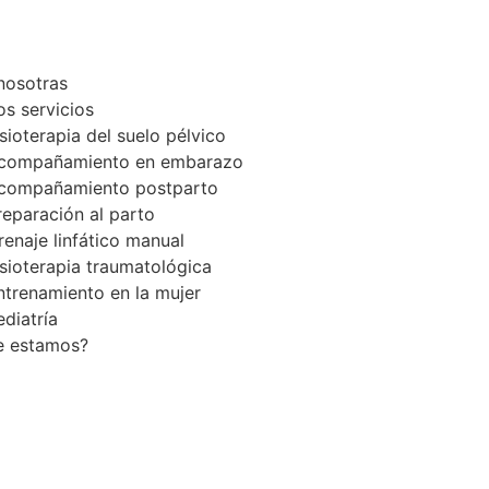
nosotras
os servicios
isioterapia del suelo pélvico
compañamiento en embarazo
compañamiento postparto
reparación al parto
renaje linfático manual
isioterapia traumatológica
ntrenamiento en la mujer
ediatría
 estamos?