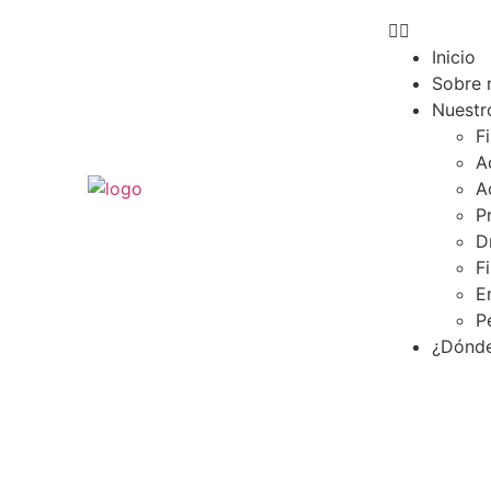
Pedir cita
Inicio
Sobre 
Nuestr
F
A
A
P
D
F
E
P
¿Dónde