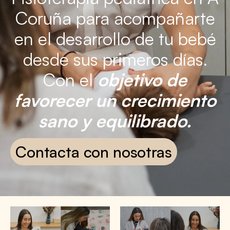
Coruña para acompañarte
en el desarrollo de tu bebé
desde sus primeros días.
Con el
objetivo de
favorecer un crecimiento
sano y equilibrado.
Contacta con nosotras